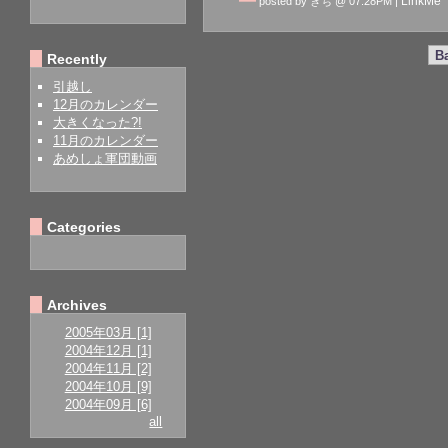
LinkMe
posted by きち @ 07:28PM |
B
Recently
引越し
12月のカレンダー
大きくなった?!
11月のカレンダー
あめしょ軍団動画
Categories
Archives
2005年03月 [1]
2004年12月 [1]
2004年11月 [2]
2004年10月 [9]
2004年09月 [6]
all