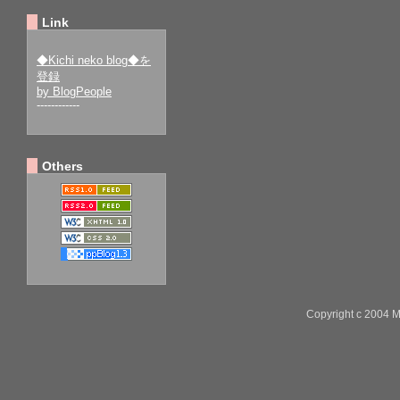
Link
◆Kichi neko blog◆を
登録
by BlogPeople
------------
Others
Copyright c 2004 M