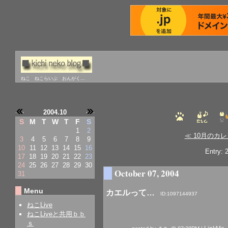
ねこ ねこらいぶ おんがく...
2004.10
S
M
T
W
T
F
S
1
2
≪ 10月のカ
3
4
5
6
7
8
9
10
11
12
13
14
15
16
Entry:
17
18
19
20
21
22
23
24
25
26
27
28
29
30
October 07, 2004
31
Menu
カエルって…
ID:1097144937
ねこLive
ねこLiveと共用ｂｂ
ｓ
—