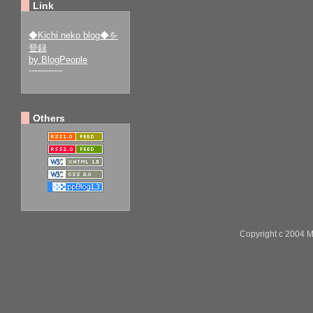
Link
◆Kichi neko blog◆を
登録
by BlogPeople
------------
Others
Copyright c 2004 M