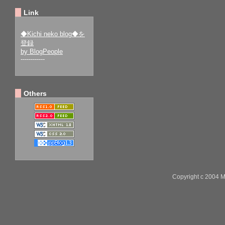
Link
◆Kichi neko blog◆を
登録
by BlogPeople
------------
Others
Copyright c 2004 M