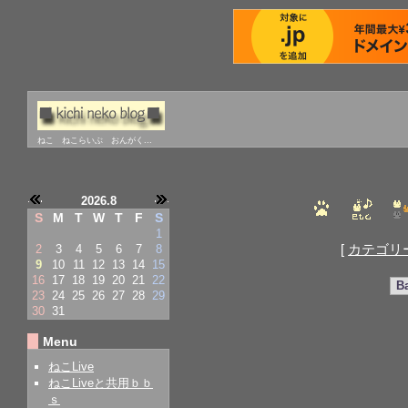
ねこ ねこらいぶ おんがく...
2026.8
S
M
T
W
T
F
S
1
[
カテゴリ
2
3
4
5
6
7
8
9
10
11
12
13
14
15
16
17
18
19
20
21
22
B
23
24
25
26
27
28
29
30
31
Menu
ねこLive
ねこLiveと共用ｂｂ
ｓ